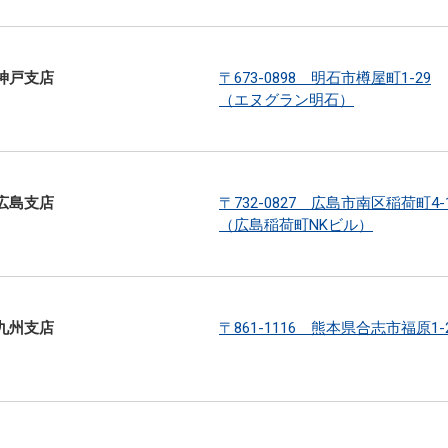
神戸支店
〒673-0898 明石市樽屋町1-29
（エヌグラン明石）
広島支店
〒732-0827 広島市南区稲荷町4-
（広島稲荷町NKビル）
九州支店
〒861-1116 熊本県合志市福原1-