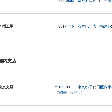
〒620-0853 京都府福知山市長田野
九州工場
〒861-1116 熊本県合志市福原1-
国内支店
東京支店
〒100-0011 東京都千代田区内幸町
（富国生命ビル）