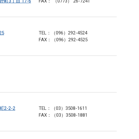
町3丁目 17-6
FAX： （0773） 26-7241
25
TEL：（096）292-4524
FAX：（096）292-4525
2-2-2
TEL：（03）3508-1611
FAX：（03）3508-1881