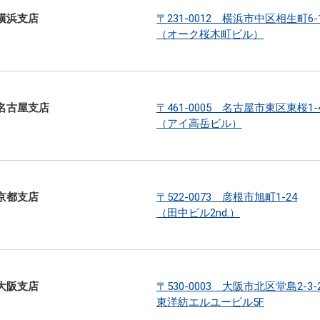
横浜支店
〒231-0012 横浜市中区相生町6-1
（オーク桜木町ビル）
名古屋支店
〒461-0005 名古屋市東区東桜1-4
（アイ高岳ビル）
京都支店
〒522-0073 彦根市旭町1-24
（田中ビル2nd.）
大阪支店
〒530-0003 大阪市北区堂島2-3-
東洋紡エルユービル5F