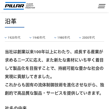
沿革
企業情報
事業内容
1920年代
1940年代
1980年代
2000年代
製品情報
当社は創業以来100年以上にわたり、成長する産業が
IR情報
求めるニーズに応え、また新たな素材にいち早く着目
サステナビリティ
して製品化を目指すことで、持続可能な豊かな社会の
採用情報
実現に貢献してきました。
これからも固有の流体制御技術を進化させながら、独
お問い合わせ
創的で高品質な製品・サービスを提供していきます。
JP
EN
社名の由来