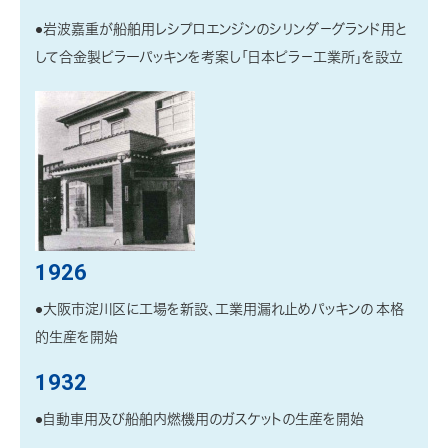
●岩波嘉重が船舶用レシプロエンジンのシリンダ－グランド用と
して合金製ピラーパッキンを考案し「日本ピラ－工業所」を設立
1926
●大阪市淀川区に工場を新設、工業用漏れ止めパッキンの 本格
的生産を開始
1932
●自動車用及び船舶内燃機用のガスケットの生産を開始