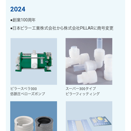
2024
●創業100周年
●日本ピラー工業株式会社から株式会社PILLARに商号変更
ピラースペラ300️
スーパー300タイプ
低脈圧ベローズポンプ
ピラーフィッティング