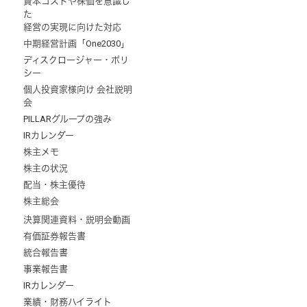
資本コストや株価を意識し
た
経営の実現に向けた対応
中期経営計画「One2030」
ディスクロージャー・ポリ
シー
個人投資家様向け 会社説明
会
PILLARグループの強み
IRカレンダー
株主メモ
株主の状況
配当・株主優待
株主総会
決算関連資料・説明会動画
有価証券報告書
統合報告書
事業報告書
IRカレンダー
業績・財務ハイライト